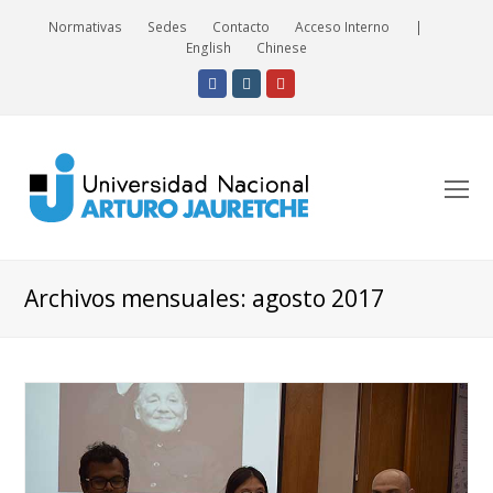
Normativas
Sedes
Contacto
Acceso Interno
|
English
Chinese
Facebook
Instagram
Youtube
O
Mo
M
Archivos mensuales: agosto 2017