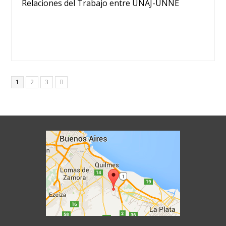
Relaciones del Trabajo entre UNAJ-UNNE
Page
Page
Page
1
2
3
Siguiente