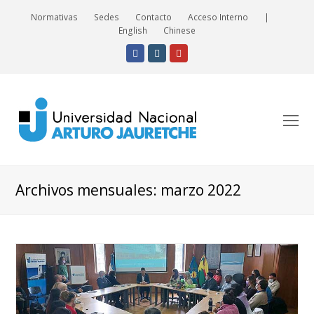
Normativas
Sedes
Contacto
Acceso Interno
|
English
Chinese
Facebook
Instagram
Youtube
O
Mo
M
Archivos mensuales: marzo 2022