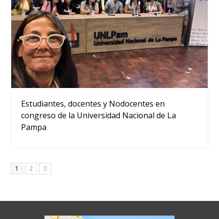
Estudiantes, docentes y Nodocentes en
congreso de la Universidad Nacional de La
Pampa
Page
Page
1
2
Siguiente