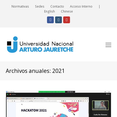
Normativas
Sedes
Contacto
Acceso Interno
|
English
Chinese
Facebook
Instagram
Youtube
O
Mo
M
Archivos anuales: 2021