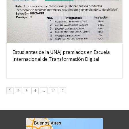
Estudiantes de la UNAJ premiados en Escuela
Internacional de Transformación Digital
Page
Page
Page
Page
Page
1
2
3
4
…
14
Siguiente